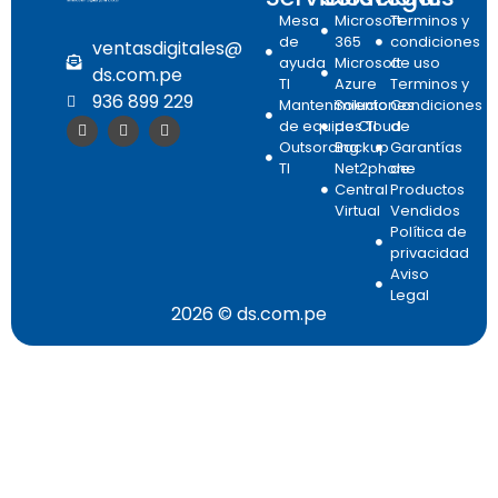
Mesa
Microsoft
Terminos y
de
365
condiciones
ventasdigitales@
ayuda
Microsoft
de uso
ds.com.pe
TI
Azure
Terminos y
936 899 229
Mantenimiento
Soluciones
Condiciones
de equipos TI
de Cloud
de
Outsorcing
Backup
Garantías
TI
Net2phone
de
Central
Productos
Virtual
Vendidos
Política de
privacidad
Aviso
Legal
2026 © ds.com.pe