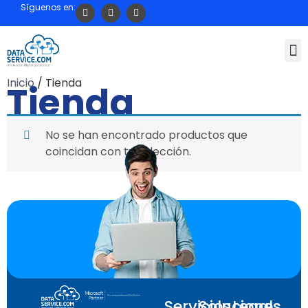
Síguenos en:
Inicio
/ Tienda
Tienda
No se han encontrado productos que
coincidan con tu selección.
Servicios
Soluciones
Legal