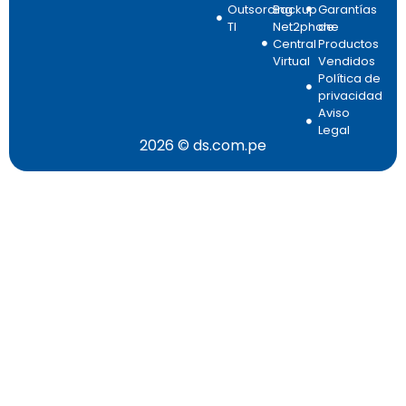
Outsorcing
Backup
Garantías
TI
Net2phone
de
Central
Productos
Virtual
Vendidos
Política de
privacidad
Aviso
Legal
2026 © ds.com.pe