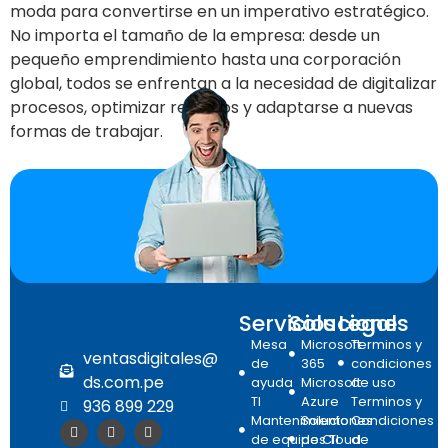
moda para convertirse en un imperativo estratégico.
No importa el tamaño de la empresa: desde un
pequeño emprendimiento hasta una corporación
global, todos se enfrentan a la necesidad de digitalizar
procesos, optimizar recursos y adaptarse a nuevas
formas de trabajar.
Servicios
Soluciones
Legal
Mesa
Microsoft
Terminos y
ventasdigitales@
de
365
condiciones
ds.com.pe
ayuda
Microsoft
de uso
TI
Azure
Terminos y
936 899 229
Mantenimiento
Soluciones
Condiciones
de equipos TI
de Cloud
de