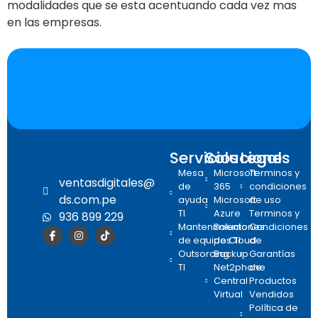
modalidades que se esta acentuando cada vez mas
en las empresas.
Servicios
Soluciones
Legal
Mesa
Microsoft
Terminos y
ventasdigitales@
de
365
condiciones
ds.com.pe
ayuda
Microsoft
de uso
TI
Azure
Terminos y
936 899 229
Mantenimiento
Soluciones
Condiciones
de equipos TI
de Cloud
de
Outsorcing
Backup
Garantías
TI
Net2phone
de
Central
Productos
Virtual
Vendidos
Política de