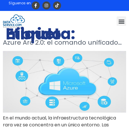
Síguenos en:
Etiqueta:
hibrido
Azure Arc 2.0: el comando unificado…
En el mundo actual, la infraestructura tecnológica
rara vez se concentra en un único entorno. Las