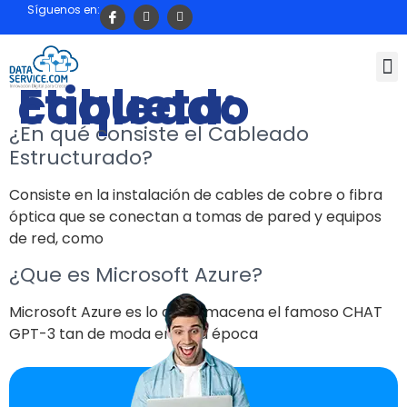
Síguenos en:
Etiqueta:
cableado
¿En qué consiste el Cableado
Estructurado?
Consiste en la instalación de cables de cobre o fibra
óptica que se conectan a tomas de pared y equipos
de red, como
¿Que es Microsoft Azure?
Microsoft Azure es lo que almacena el famoso CHAT
GPT-3 tan de moda en esta época