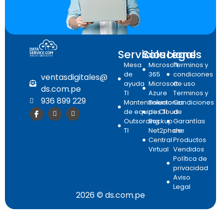
Servicios
Soluciones
Legal
Mesa
Microsoft
Terminos y
de
365
condiciones
ventasdigitales@
ayuda
Microsoft
de uso
ds.com.pe
TI
Azure
Terminos y
936 899 229
Mantenimiento
Soluciones
Condiciones
de equipos TI
de Cloud
de
Outsorcing
Backup
Garantías
TI
Net2phone
de
Central
Productos
Virtual
Vendidos
Política de
privacidad
Aviso
Legal
2026 © ds.com.pe