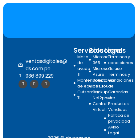
Servicios
Soluciones
Legal
Mesa
Microsoft
Terminos y
ventasdigitales@
de
365
condiciones
ds.com.pe
ayuda
Microsoft
de uso
TI
Azure
Terminos y
936 899 229
Mantenimiento
Soluciones
Condiciones
de equipos TI
de Cloud
de
Outsorcing
Backup
Garantías
TI
Net2phone
de
Central
Productos
Virtual
Vendidos
Política de
privacidad
Aviso
Legal